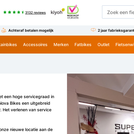
3132 reviews
Achteraf betalen mogelijk
2 jaar fabrieksgaran
ainbikes
Accessoires
Merken
Fatbikes
Outlet
Fietsenw
t een hoge servicegraad in
Nova Bikes een uitgebreid
r. Het verlenen van service
onze nieuwe locatie aan de