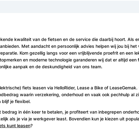
de kwaliteit van de fietsen en de service die daarbij hoort. Als erk
nbieden. Met aandacht en persoonlijk advies helpen wij jou bij het v
reparatie. Kom gezellig langs voor een vrijblijvende proefrit en een 
 topmerken en moderne technologie garanderen wij dat er altijd een f
onlijke aanpak en de deskundigheid van ons team.
ektrische) fiets leasen via HelloRider, Lease a Bike of LeaseGemak. O
andbedrag waarin verzekering, onderhoud en vaak ook pechhulp al z
ijf je flexibel.
t bedrag in één keer te betalen, je profiteert van inbegrepen onderh
elijk als je via je werkgever least. Bovendien kun je kiezen uit pop
iets kunt leasen
?