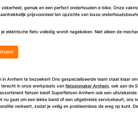
r zekerheid, gemak en een perfect onderhouden e-bike. Onze vakmont
n aantrekkelijk prijsvoordeel ten opzichte van losse onderhoudsbeurte
j je elektrische fiets volledig wordt nagekeken. Niet alleen de mech
etsen!
m in Arnhem te bezoeken! Ons gespecialiseerde team staat klaar om 
u terecht in onze werkplaats van
fietsenmaker Arnhem
, ook aan de S
ssortiment fietsen biedt Superfietsen Arnhem ook een uitstekende s
het nu gaat om een lekke band of een uitgebreide servicebeurt, ons
conditie verkeert, zodat je veilig en probleemloos de weg op kunt. D