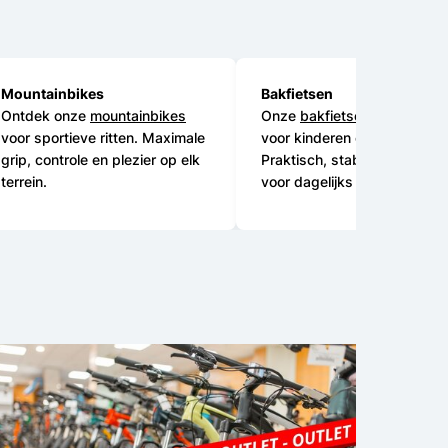
Mountainbikes
Bakfietsen
Ontdek onze
mountainbikes
Onze
bakfietsen
zijn ideaal
voor sportieve ritten. Maximale
voor kinderen en bagage.
grip, controle en plezier op elk
Praktisch, stabiel en perfect
terrein.
voor dagelijks gebruik.