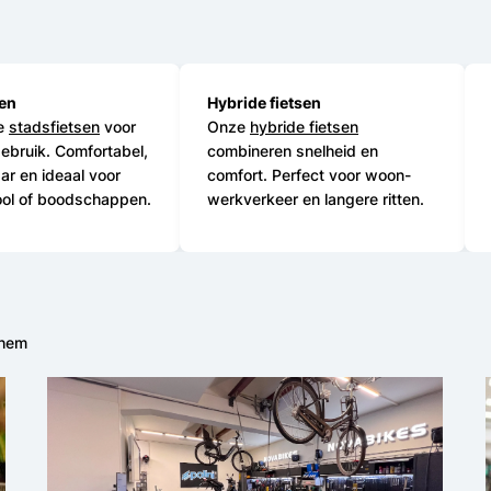
sen
Hybride fietsen
ze
stadsfietsen
voor
Onze
hybride fietsen
gebruik. Comfortabel,
combineren snelheid en
r en ideaal voor
comfort. Perfect voor woon-
ool of boodschappen.
werkverkeer en langere ritten.
nhem