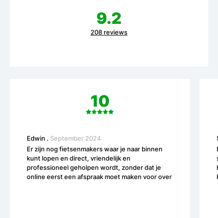
9.2
208 reviews
10
Edwin
.
September 2024
Er zijn nog fietsenmakers waar je naar binnen
kunt lopen en direct, vriendelijk en
professioneel geholpen wordt, zonder dat je
online eerst een afspraak moet maken voor over
2 weken. Novabikes op de Steenstraat is zo n
fietsenmaker die je vriendelijk en professioneel
helpt. Een andere fijne eigenschap die ze daar
bezitten is het vermogen om goed naar de klant