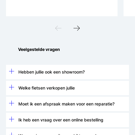
te luisteren en door te vragen zodat het
probleem betaalbaar opgelost kan worden.
Kortom: Open, Eerlijk en Betrouwbaar dat is
Novabikes.
Veelgestelde vragen
Hebben jullie ook een showroom?
Welke fietsen verkopen jullie
Moet ik een afspraak maken voor een reparatie?
Ik heb een vraag over een online bestelling