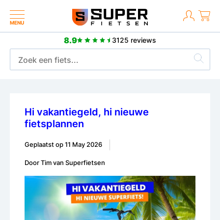
MENU
8.9
3125 reviews
Meer dan 2500 positieve revie
ntie
Hi vakantiegeld, hi nieuwe
fietsplannen
Geplaatst op
11 May 2026
Door Tim van Superfietsen