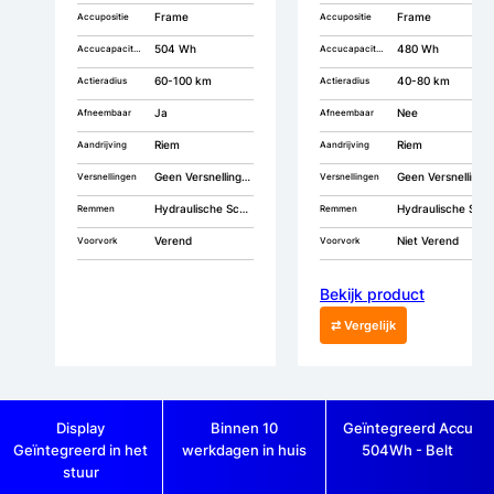
Frame
Frame
Accupositie
Accupositie
504 Wh
480 Wh
Accucapaciteit
Accucapaciteit
60-100 km
40-80 km
Actieradius
Actieradius
Ja
Nee
Afneembaar
Afneembaar
Riem
Riem
Aandrijving
Aandrijving
Geen Versnellingen
Geen Versnellingen
Versnellingen
Versnellingen
Hydraulische Schijfremmen
Hydraulische Schijfremmen
Remmen
Remmen
Verend
Niet Verend
Voorvork
Voorvork
Bekijk product
⇄ Vergelijk
Display
Binnen 10
Geïntegreerd Accu
Geïntegreerd in het
werkdagen in huis
504Wh - Belt
stuur