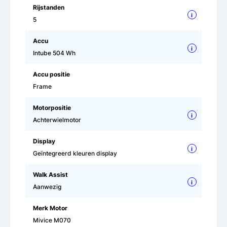
Rijstanden
i
5
Accu
i
Intube 504 Wh
Accu positie
Frame
Motorpositie
i
Achterwielmotor
Display
i
Geïntegreerd kleuren display
Walk Assist
i
Aanwezig
Merk Motor
Mivice M070