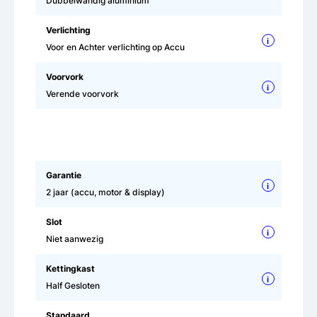
Dubbelwandig aluminium
Verlichting
i
Voor en Achter verlichting op Accu
Voorvork
i
Verende voorvork
Garantie
i
2 jaar (accu, motor & display)
Slot
i
Niet aanwezig
Kettingkast
i
Half Gesloten
Standaard