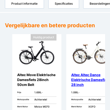
Product informatie
Specificaties
Beoordelingen
Vergelijkbare en betere producten
Huidig product
Altec Move Elektrische
Altec Altec Dance
Damesfiets 28inch
Elektrische Damesfiets
50cm Belt
28 inch
1.699,-
1.099,-
Prijs
Achterwiel
Achterwiel
Motorpositie
Motorpositie
Mivice M070
XOFO
Merk Motor
Merk Motor