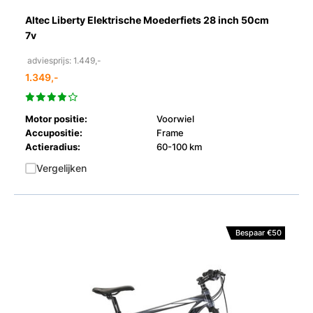
Altec Liberty Elektrische Moederfiets 28 inch 50cm
7v
adviesprijs: 1.449,-
1.349,-
Motor positie:
Voorwiel
Accupositie:
Frame
Actieradius:
60-100 km
Vergelijken
Bespaar €50