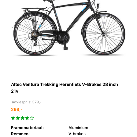
Altec Ventura Trekking Herenfiets V-Brakes 28 inch
21v
adviesprijs: 379,-
299,-
Framemateriaal:
Aluminium
Remmen:
V-brakes