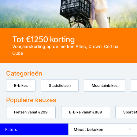
Tot €1250 korting
Voorjaarskorting op de merken Altec, Crown, Cortina,
Cube
Categorieën
E-bikes
Stadsfietsen
Mountainbikes
Populaire keuzes
Fietsen vanaf €209
E-Bike vanaf €889
Sportief
Filters
Meest bekeken