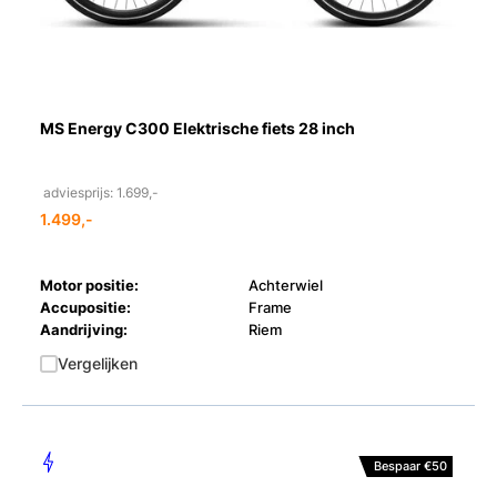
MS Energy C300 Elektrische fiets 28 inch
adviesprijs: 1.699,-
1.499,-
Motor positie:
Achterwiel
Accupositie:
Frame
Aandrijving:
Riem
Vergelijken
Bespaar €50