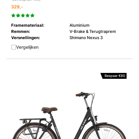
329,-
Framemateriaal:
Aluminium
Remmen:
V-Brake & Terugtraprem
Versnellingen:
Shimano Nexus 3
Vergelijken
Bespaar €80