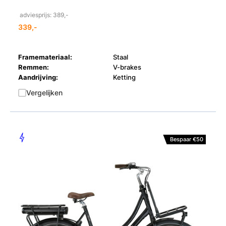
adviesprijs: 389,-
339,-
Framemateriaal:
Staal
Remmen:
V-brakes
Aandrijving:
Ketting
Vergelijken
Bespaar €50