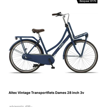
Bespaar €170
Altec Vintage Transportfiets Dames 28 inch 3v
adviesprijs: 499,-