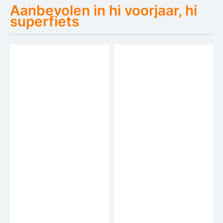
Aanbevolen in hi voorjaar, hi
superfiets
Bespaar €100
Bespaar €50
Altec Liberty
Umit Mirage
Elektrische
Mountainbike 29 inch
Moederfiets 28 inch
50cm V-Brakes 21v
adviesprijs: 1.449,-
adviesprijs: 245,-
50cm 7v
1.349,-
195,-
Vergelijken
Vergelijken