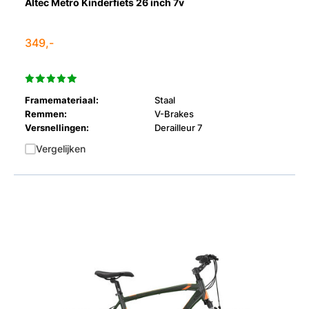
Altec Metro Kinderfiets 26 inch 7v
349,-
Framemateriaal:
Staal
Remmen:
V-Brakes
Versnellingen:
Derailleur 7
Vergelijken